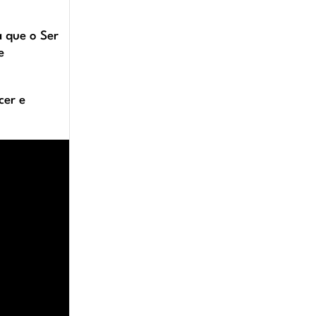
a que o Ser
e
cer e