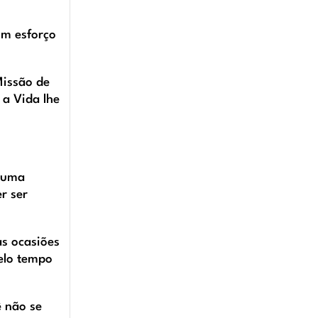
um esforço
Missão de
 a Vida lhe
m uma
r ser
as ocasiões
elo tempo
ê não se