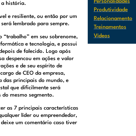
Personalidades
a história.
Produtividade
vel e resiliente, ou então por um
Relacionamento
ve será lembrado para sempre.
Treinamentos
Vídeos
o “trabalho” em seu sobrenome,
nformática e tecnologia, e possui
epois de falecido. Logo após
sa despencou em ações e valor
ações e de seu espírito de
o cargo de CEO da empresa,
 das principais do mundo, e
tal que dificilmente será
as do mesmo segmento.
r as 7 principais características
qualquer líder ou empreendedor,
 deixe um comentário caso tiver