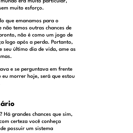
 mundo era muito particular,
sem muito esforço.
uilo que emanamos para o
e não temos outras chances de
 pronto, não é como um jogo de
a logo após a perda. Portanto,
e seu último dia de vida, ame as
smas.
ava e se perguntava em frente
e eu morrer hoje, será que estou
.
sário
? Há grandes chances que sim,
 com certeza você conheça
de possuir um sistema