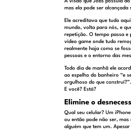
A visão que Jobs possuía do
mas ela pode ser alcançada 
Ele acreditava que tudo aq
mundo, volta para nós, e qu
repetição. O tempo passa e
vídeo game onde tudo remoç
realmente haja como se foss
pessoas e o entorno das me
Todo dia de manhã ele acord
ao espelho do banheiro “e s
orgulhoso do que construí?”
E você? Está?
Elimine o desneces
Qual seu celular? Um iPhone
ou então pode não ser, mas
alguém que tem um. Apesar 